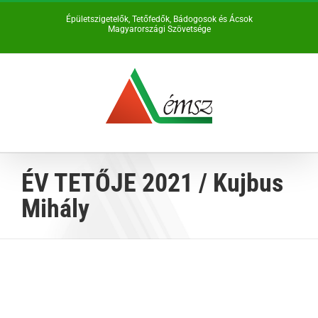
Kihagyás
Épületszigetelők, Tetőfedők, Bádogosok és Ácsok
Magyarországi Szövetsége
ÉV TETŐJE 2021 / Kujbus
Mihály