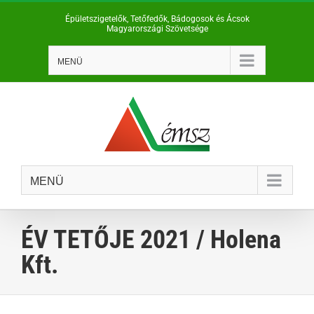
Kihagyás
Épületszigetelők, Tetőfedők, Bádogosok és Ácsok
Magyarországi Szövetsége
MENÜ
MENÜ
ÉV TETŐJE 2021 / Holena
Kft.