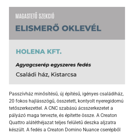
Passzívház minősítésű, új építésű, igényes családiház,
20 fokos hajlásszögű, összetett, kontyolt nyeregidomú
tetőszerkezettel. A CNC szabású ácsszerkezetet a
pályázó maga tervezte, és építette össze. A Creaton
Quattro alátéthéjazat teljes felületű deszka aljzatra
készült. A fedés a Creaton Domino Nuance cserépből