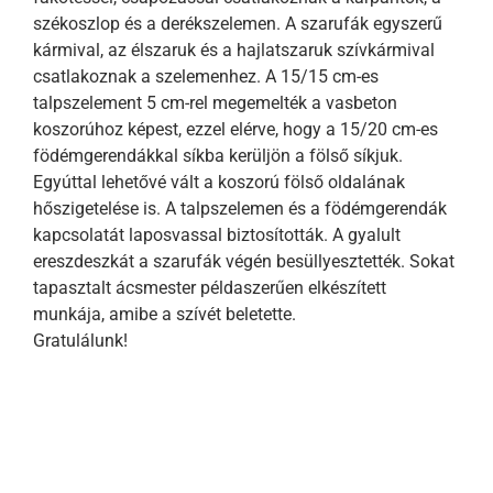
székoszlop és a derékszelemen. A szarufák egyszerű
kármival, az élszaruk és a hajlatszaruk szívkármival
csatlakoznak a szelemenhez. A 15/15 cm-es
talpszelement 5 cm-rel megemelték a vasbeton
koszorúhoz képest, ezzel elérve, hogy a 15/20 cm-es
födémgerendákkal síkba kerüljön a fölső síkjuk.
Egyúttal lehetővé vált a koszorú fölső oldalának
hőszigetelése is. A talpszelemen és a födémgerendák
kapcsolatát laposvassal biztosították. A gyalult
ereszdeszkát a szarufák végén besüllyesztették. Sokat
tapasztalt ácsmester példaszerűen elkészített
munkája, amibe a szívét beletette.
Gratulálunk!