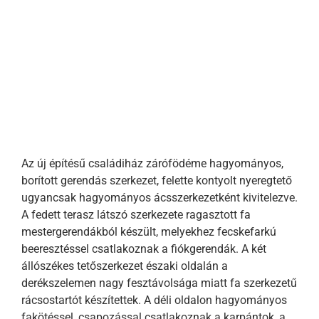
Az új építésű családiház zárófödéme hagyományos,
borított gerendás szerkezet, felette kontyolt nyeregtető
ugyancsak hagyományos ácsszerkezetként kivitelezve.
A fedett terasz látszó szerkezete ragasztott fa
mestergerendákból készült, melyekhez fecskefarkú
beeresztéssel csatlakoznak a fiókgerendák. A két
állószékes tetőszerkezet északi oldalán a
derékszelemen nagy fesztávolsága miatt fa szerkezetű
rácsostartót készítettek. A déli oldalon hagyományos
fakötéssel, csapozással csatlakoznak a karpántok, a