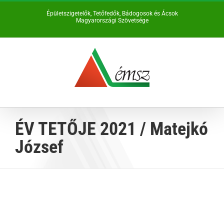
Kihagyás
Épületszigetelők, Tetőfedők, Bádogosok és Ácsok
Magyarországi Szövetsége
ÉV TETŐJE 2021 / Matejkó
József