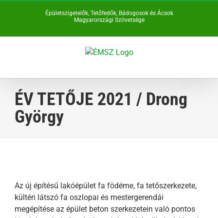
Kihagyás
Épületszigetelők, Tetőfedők, Bádogosok és Ácsok
Magyarországi Szövetsége
ÉV TETŐJE 2021 / Drong
György
Az új építésű lakóépület fa födéme, fa tetőszerkezete,
kültéri látszó fa oszlopai és mestergerendái
megépítése az épület beton szerkezetein való pontos