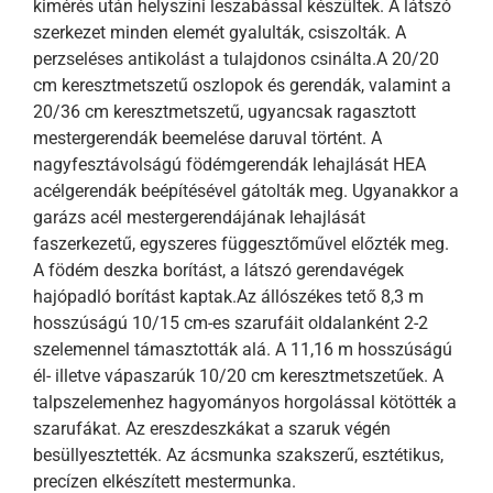
kimérés után helyszíni leszabással készültek. A látszó
szerkezet minden elemét gyalulták, csiszolták. A
perzseléses antikolást a tulajdonos csinálta.A 20/20
cm keresztmetszetű oszlopok és gerendák, valamint a
20/36 cm keresztmetszetű, ugyancsak ragasztott
mestergerendák beemelése daruval történt. A
nagyfesztávolságú födémgerendák lehajlását HEA
acélgerendák beépítésével gátolták meg. Ugyanakkor a
garázs acél mestergerendájának lehajlását
faszerkezetű, egyszeres függesztőművel előzték meg.
A födém deszka borítást, a látszó gerendavégek
hajópadló borítást kaptak.Az állószékes tető 8,3 m
hosszúságú 10/15 cm-es szarufáit oldalanként 2-2
szelemennel támasztották alá. A 11,16 m hosszúságú
él- illetve vápaszarúk 10/20 cm keresztmetszetűek. A
talpszelemenhez hagyományos horgolással kötötték a
szarufákat. Az ereszdeszkákat a szaruk végén
besüllyesztették. Az ácsmunka szakszerű, esztétikus,
precízen elkészített mestermunka.