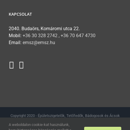
KAPCSOLAT
2040. Budaörs, Komáromi utca 22.
Mobil:
+36 30 328 2742 , +36 70 647 4730
Email:
emsz@emsz.hu
Copyright 2020 - Épületszigetelők, Tetőfedők, Bádogosok és Ácsok
Magyarországi Szövetsége // Minden jog fenntartva.
Adatkezelési
A weboldalon cookie-kat használunk,
tájékoztató