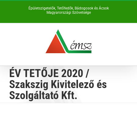
Kihagyás
Épületszigetelők, Tetőfedők, Bádogosok és Ácsok
Magyarországi Szövetsége
ÉV TETŐJE 2020 /
Szakszig Kivitelező és
Szolgáltató Kft.