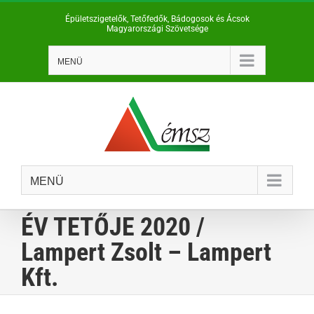
Kihagyás
Épületszigetelők, Tetőfedők, Bádogosok és Ácsok
Magyarországi Szövetsége
MENÜ
MENÜ
ÉV TETŐJE 2020 /
Lampert Zsolt – Lampert
Kft.