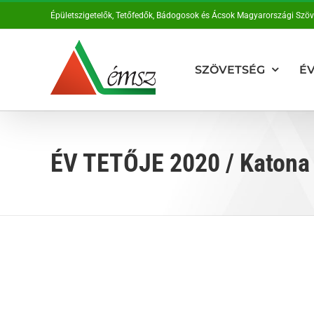
Kihagyás
Épületszigetelők, Tetőfedők, Bádogosok és Ácsok Magyarországi Szö
SZÖVETSÉG
ÉV
ÉV TETŐJE 2020 / Katona