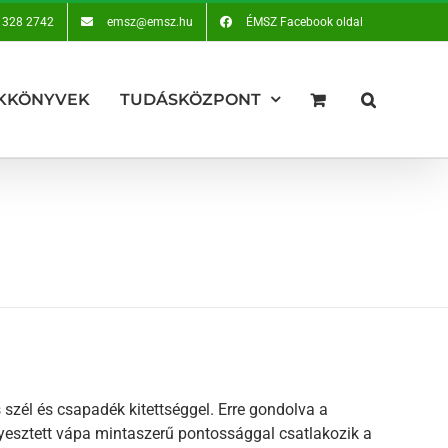
 328 2742
emsz@emsz.hu
ÉMSZ Facebook oldal
KKÖNYVEK
TUDÁSKÖZPONT
 szél és csapadék kitettséggel. Erre gondolva a
lyesztett vápa mintaszerű pontossággal csatlakozik a