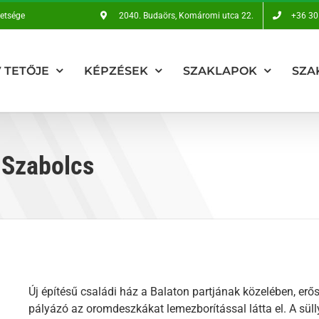
vetsége
2040. Budaörs, Komáromi utca 22.
+36 30
 TETŐJE
KÉPZÉSEK
SZAKLAPOK
SZA
 Szabolcs
Új építésű családi ház a Balaton partjának közelében, erős
pályázó az oromdeszkákat lemezborítással látta el. A sül