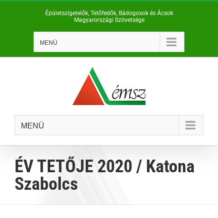
Kihagyás
Épületszigetelők, Tetőfedők, Bádogosok és Ácsok
Magyarországi Szövetsége
MENÜ
MENÜ
ÉV TETŐJE 2020 / Katona
Szabolcs