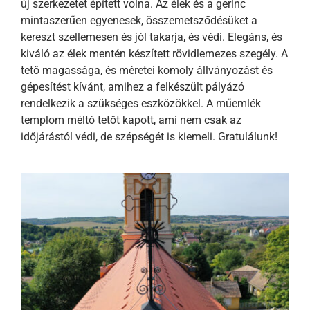
új szerkezetet épített volna. Az élek és a gerinc
mintaszerűen egyenesek, összemetsződésüket a
kereszt szellemesen és jól takarja, és védi. Elegáns, és
kiváló az élek mentén készített rövidlemezes szegély. A
tető magassága, és méretei komoly állványozást és
gépesítést kívánt, amihez a felkészült pályázó
rendelkezik a szükséges eszközökkel. A műemlék
templom méltó tetőt kapott, ami nem csak az
időjárástól védi, de szépségét is kiemeli. Gratulálunk!