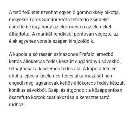
A tető felületét tizenhat egyenlő gömbcikkely alkotja,
melyekre Török Sándor Prefa tetőfedő zsindelyt
építette be úgy, hogy az élek mentén az elemeket
áthajtotta. A munkát rendkívül pontosan végezte, az
élek egyenes vonala szépen kirajzolódik.
A kupola alsó részén színazonos Prefalz lemezből
kettős állókorcos fedés készült sugárirányú sávokból,
felhajtással a kiselemes fedés alá. A kupola tetején,
ahol a lejtés a kiselemes fedés alkalmazását nem
engedi meg, ugyancsak kettős állókorcos fedés készült
kónikus sávokból. Szép, és átgondolt a középpontban
összefutó korcok csatlakozása a keresztet tartó
rúdhoz.