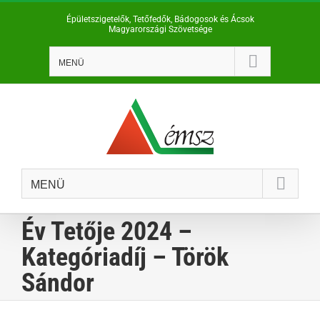
Kihagyás
Épületszigetelők, Tetőfedők, Bádogosok és Ácsok
Magyarországi Szövetsége
MENÜ
MENÜ
Év Tetője 2024 –
Kategóriadíj – Török
Sándor