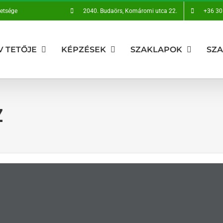
vetsége
2040. Budaörs, Komáromi utca 22.
+36 30
V TETŐJE
KÉPZÉSEK
SZAKLAPOK
SZ
Z