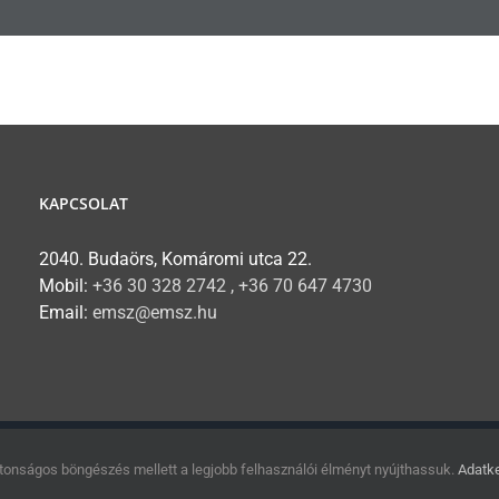
KAPCSOLAT
2040. Budaörs, Komáromi utca 22.
Mobil:
+36 30 328 2742 , +36 70 647 4730
Email:
emsz@emsz.hu
 Magyarországi Szövetsége // Minden jog fenntartva.
tonságos böngészés mellett a legjobb felhasználói élményt nyújthassuk.
Adatke