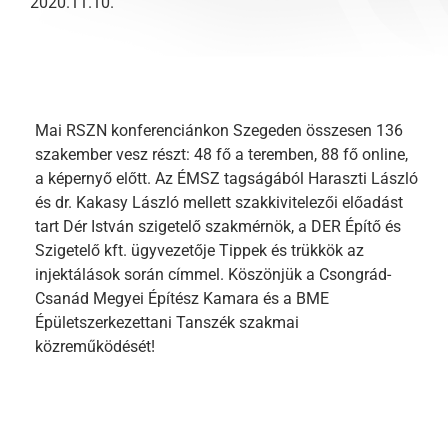
2020.11.10.
Mai RSZN konferenciánkon Szegeden összesen 136
szakember vesz részt: 48 fő a teremben, 88 fő online,
a képernyő előtt. Az ÉMSZ tagságából Haraszti László
és dr. Kakasy László mellett szakkivitelezői előadást
tart Dér István szigetelő szakmérnök, a DER Építő és
Szigetelő kft. ügyvezetője Tippek és trükkök az
injektálások során címmel. Köszönjük a Csongrád-
Csanád Megyei Építész Kamara és a BME
Épületszerkezettani Tanszék szakmai
közreműködését!