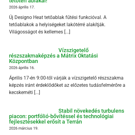
tetőtéri ablakai!
2026 április 17.
Új Designo Heat tetőablak fűtési funkcióval. A
tetőablakok a helyiségeket lakótérré alakítják.
Világosságot és kellemes [...]
Vízszigetelő
részszakmaképzés a Mátrix Oktatási
Központban
2026 április 16.
Április 17-én 9:00-től várják a vízszigetelő részszakma
képzés iránt érdeklődőket az előzetes tudásfelmérőre a
kecskeméti [...]
Stabil növekedés turbulens
piacon: portfólió-bővítéssel és technológiai
fejlesztésekkel erősít a Terrán
2026 március 19.