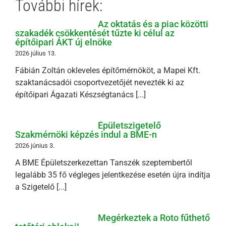
További hírek:
Az oktatás és a piac közötti
szakadék csökkentését tűzte ki célul az
építőipari ÁKT új elnöke
2026 július 13.
Fábián Zoltán okleveles építőmérnököt, a Mapei Kft.
szaktanácsadói csoportvezetőjét nevezték ki az
építőipari Ágazati Készségtanács [...]
Épületszigetelő
Szakmérnöki képzés indul a BME-n
2026 június 3.
A BME Épületszerkezettan Tanszék szeptembertől
legalább 35 fő végleges jelentkezése esetén újra indítja
a Szigetelő [...]
Megérkeztek a Roto fűthető