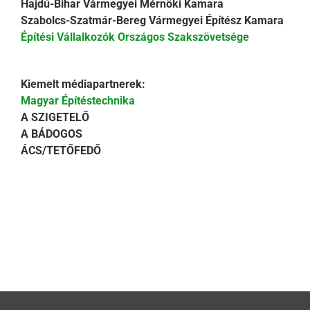
Hajdú-Bihar Vármegyei Mérnöki Kamara
Szabolcs-Szatmár-Bereg Vármegyei Építész Kamara
Építési Vállalkozók Országos Szakszövetsége
Kiemelt médiapartnerek:
Magyar Építéstechnika
A SZIGETELŐ
A BÁDOGO
S
ÁCS/TETŐFEDŐ