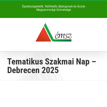
Kihagyás
Épületszigetelők, Tetőfedők, Bádogosok és Ácsok
Magyarországi Szövetsége
Tematikus Szakmai Nap –
Debrecen 2025