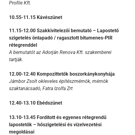
Profile Kft.
10.55-11.15 Kávészünet
11.15-12.00
Szakkivitelezői bemutató – Lapostető
szigetelés öntapadó / ragasztott bitumenes-PIR
rétegrenddel
A bemutatót az Adorján Renova Kft. szakemberei
tartják.
12.00-12.40
Kompozittetők boszorkánykonyhája
Jámbor Zsolt okleveles építészmérnök, mérnök
szaktanácsadó, Fatra Izolfa Zrt
12.40-13.10 Ebédszünet
13.10-13.45
Fordított és egyenes rétegrendű
lapostetők – hőszigetelési és vízelvezetési
megoldásai