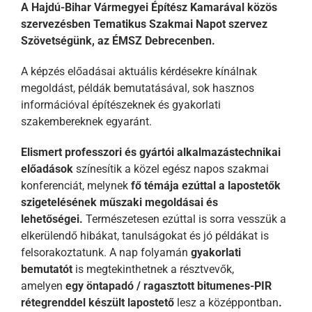
A Hajdú-Bihar Vármegyei Építész Kamarával közös
szervezésben Tematikus Szakmai Napot szervez
Szövetségünk, az ÉMSZ Debrecenben.
A képzés előadásai aktuális kérdésekre kínálnak
megoldást, példák bemutatásával, sok hasznos
információval építészeknek és gyakorlati
szakembereknek egyaránt.
Elismert p
rofesszori
és gyártói alkalmazástechnikai
előadások
színesítik a közel egész napos szakmai
konferenciát, melynek
fő témája ezúttal
a lapostetők
szigetelésének műszaki megoldásai és
lehetőségei
.
Természetesen ezúttal is sorra vesszük a
elkerülendő hibákat, tanulságokat és jó példákat is
felsorakoztatunk. A nap folyamán
gyakorlati
bemutatót
is megtekinthetnek a résztvevők,
amelyen
egy
öntapadó / ragasztott bitumenes-PIR
rétegrenddel készült lapostető
lesz a középpontban
.