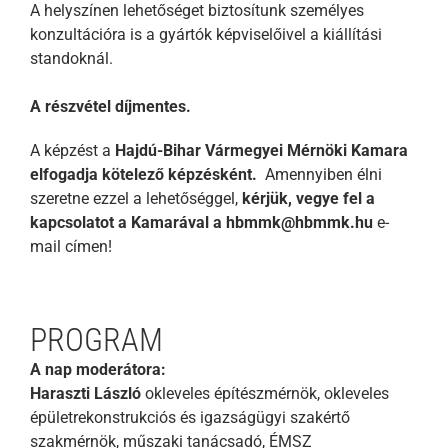
A helyszínen lehetőséget biztosítunk személyes
konzultációra is a gyártók képviselőivel a kiállítási
standoknál.
A részvétel díjmentes.
A képzést a
Hajdú-Bihar Vármegyei Mérnöki Kamara
elfogadja kötelező képzésként.
Amennyiben élni
szeretne ezzel a lehetőséggel,
kérjük, vegye fel a
kapcsolatot a Kamarával
a
hbmmk@hbmmk.hu
e-
mail címen!
PROGRAM
A nap moderátora:
Haraszti László
okleveles építészmérnök, okleveles
épületrekonstrukciós és igazságügyi szakértő
szakmérnök, műszaki tanácsadó, ÉMSZ