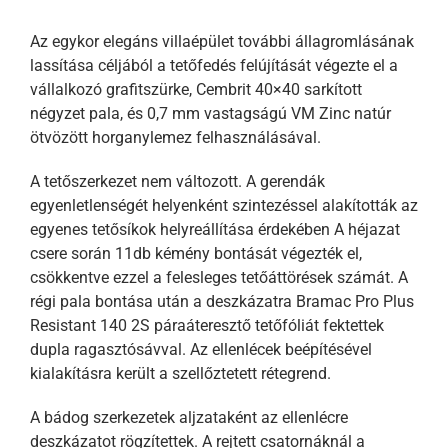
Az egykor elegáns villaépület további állagromlásának
lassítása céljából a tetőfedés felújítását végezte el a
vállalkozó grafitszürke, Cembrit 40×40 sarkított
négyzet pala, és 0,7 mm vastagságú VM Zinc natúr
ötvözött horganylemez felhasználásával.
A tetőszerkezet nem változott. A gerendák
egyenletlenségét helyenként szintezéssel alakították az
egyenes tetősíkok helyreállítása érdekében A héjazat
csere során 11db kémény bontását végezték el,
csökkentve ezzel a felesleges tetőáttörések számát. A
régi pala bontása után a deszkázatra Bramac Pro Plus
Resistant 140 2S páraáteresztő tetőfóliát fektettek
dupla ragasztósávval. Az ellenlécek beépítésével
kialakításra került a szellőztetett rétegrend.
A bádog szerkezetek aljzataként az ellenlécre
deszkázatot rögzítettek. A rejtett csatornáknál a