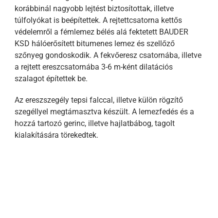
korábbinál nagyobb lejtést biztosítottak, illetve
túlfolyókat is beépítettek. A rejtettcsatorna kettős
védelemről a fémlemez bélés alá fektetett BAUDER
KSD hálóerősített bitumenes lemez és szellőző
szőnyeg gondoskodik. A fekvőeresz csatornába, illetve
a rejtett ereszcsatornába 3-6 m-ként dilatációs
szalagot építettek be.
Az ereszszegély tepsi falccal, illetve külön rögzítő
szegéllyel megtámasztva készült. A lemezfedés és a
hozzá tartozó gerinc, illetve hajlatbábog, tagolt
kialakítására törekedtek.