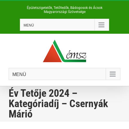
Kihagyás
Épületszigetelők, Tetőfedők, Bádogosok és Ácsok
Magyarországi Szövetsége
MENÜ
MENÜ
Év Tetője 2024 –
Kategóriadíj – Csernyák
Márió