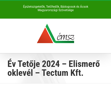
Kihagyás
Épületszigetelők, Tetőfedők, Bádogosok és Ácsok
Magyarországi Szövetsége
Év Tetője 2024 – Elismerő
oklevél – Tectum Kft.